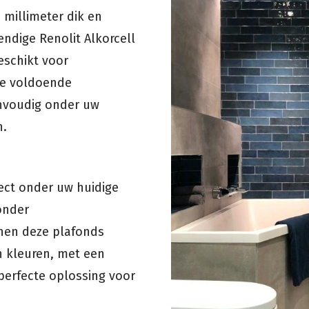
 millimeter dik en
ndige Renolit Alkorcell
eschikt voor
ze voldoende
envoudig onder uw
n.
ect onder uw huidige
onder
nen deze plafonds
n kleuren, met een
perfecte oplossing voor