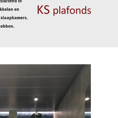
sluitend in
ikkelen en
 slaapkamers.
hebben.