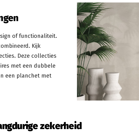
ngen
ign of functionaliteit.
ombineerd. Kijk
cties. Deze collecties
oires met een dubbele
 en een planchet met
langdurige zekerheid