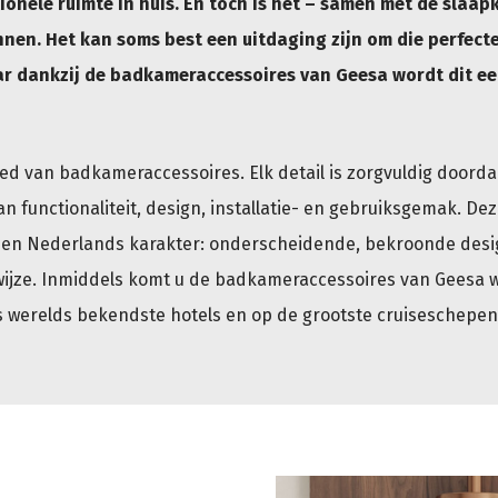
ionele ruimte in huis. En toch is het – samen met de slaap
nen. Het kan soms best een uitdaging zijn om die perfect
aar dankzij de badkameraccessoires van Geesa wordt dit ee
bied van badkameraccessoires. Elk detail is zorgvuldig doord
 functionaliteit, design, installatie- en gebruiksgemak. Dez
een Nederlands karakter: onderscheidende, bekroonde desi
wijze. Inmiddels komt u de badkameraccessoires van Geesa 
 's werelds bekendste hotels en op de grootste cruiseschepen