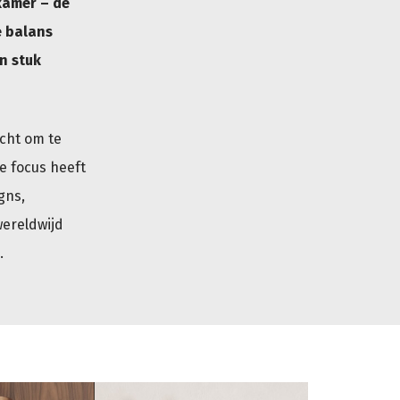
kamer – de
e balans
n stuk
acht om te
e focus heeft
gns,
wereldwijd
.