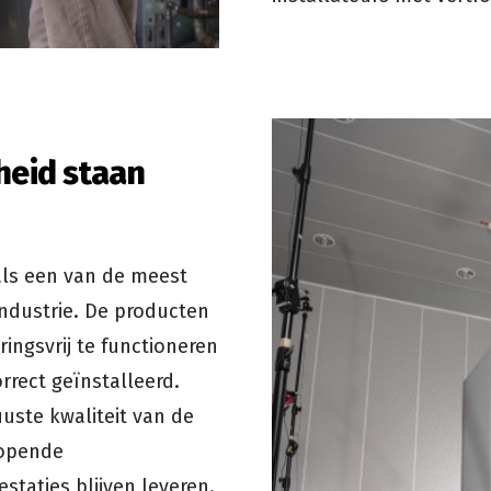
heid staan
als een van de meest
dustrie. De producten
ingsvrij te functioneren
rrect geïnstalleerd.
uste kwaliteit van de
lopende
taties blijven leveren.