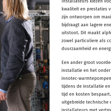
Installateurs kiezen v
kwaliteit en prestatie
zijn ontworpen om maxim
bijdraagt aan lagere e
uitstoot. Dit maakt alp
zowel particuliere als c
duurzaamheid en energ
Een ander groot voordee
installatie en het onde
innotec-warmtepompen.
tijdens de installatie 
tijd en kosten bespaart
uitgebreide technische 
installateurs met vert