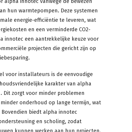
oor alpha innotec vanwege de bewezen
s van hun warmtepompen. Deze systemen
ale energie-efficiëntie te leveren, wat
nergiekosten en een verminderde CO2-
ha innotec een aantrekkelijke keuze voor
ommerciële projecten die gericht zijn op
iebesparing.
l voor installateurs is de eenvoudige
rhoudsvriendelijke karakter van alpha
 Dit zorgt voor minder problemen
en minder onderhoud op lange termijn, wat
. Bovendien biedt alpha innotec
ondersteuning en scholing, zodat
rouwen kunnen werken aan hun projecten.