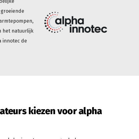
elijke
e groeiende
 warmtepompen,
 het natuurlijk
a innotec de
ateurs kiezen voor alpha